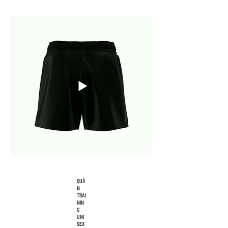
QUẦ
N
TRAI
NIN
G
UNI
SEX