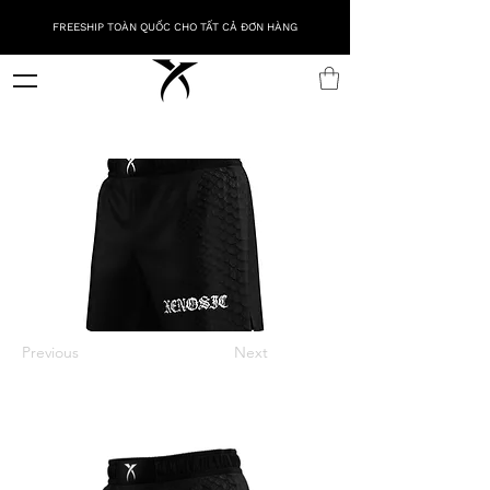
FREESHIP TOÀN QUỐC CHO TẤT CẢ ĐƠN HÀNG
Previous
Next