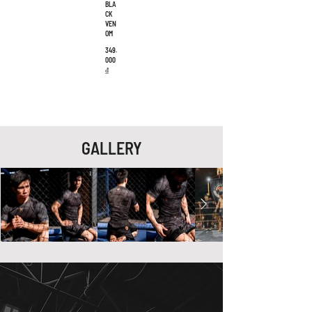
BLA
CK
VEN
OM
349.
000
₫
GALLERY