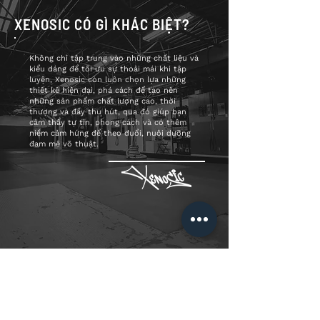
XENOSIC CÓ GÌ KHÁC BIỆT?
Không chỉ tập trung vào những chất liệu và
kiểu dáng để tối ưu sự thoải mái khi tập
luyện, Xenosic còn luôn chọn lựa những
thiết kế hiện đại, phá cách để tạo nên
những sản phẩm chất lượng cao, thời
thượng và đầy thu hút, qua đó giúp bạn
cảm thấy tự tin, phong cách và có thêm
niềm cảm hứng để theo đuổi, nuôi dưỡng
đam mê võ thuật.
ĐĂNG KÝ NGAY ĐỂ KHÔNG BỎ LỠ NHỮNG ƯU
ĐÃI HẤP DẪN TỪ XENOSIC
* Xenosic sẽ cập nhật các chương trình