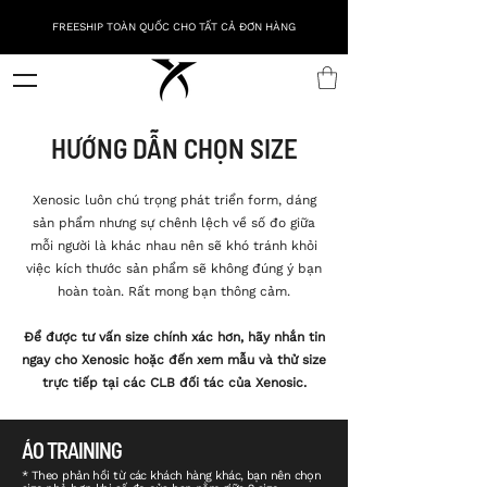
FREESHIP TOÀN QUỐC CHO TẤT CẢ ĐƠN HÀNG
HƯỚNG DẪN CHỌN SIZE
Xenosic luôn chú trọng phát triển form, dáng
sản phẩm nhưng sự chênh lệch về số đo giữa
mỗi người là khác nhau nên sẽ khó tránh khỏi
việc kích thước sản phẩm sẽ không đúng ý bạn
hoàn toàn. Rất mong bạn thông cảm.
Để được tư vấn size chính xác hơn, hãy nhắn tin
ngay cho Xenosic hoặc đến xem mẫu và thử size
trực tiếp tại các CLB đối tác của Xenosic.
ÁO TRAINING
* Theo phản hồi từ các khách hàng khác, bạn nên chọn