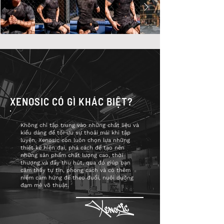
XENOSIC CÓ GÌ KHÁC BIỆT?
Không chỉ tập trung vào những chất liệu và
kiểu dáng để tối ưu sự thoải mái khi tập
luyện, Xenosic còn luôn chọn lựa những
thiết kế hiện đại, phá cách để tạo nên
những sản phẩm chất lượng cao, thời
thượng và đầy thu hút, qua đó giúp bạn
cảm thấy tự tin, phong cách và có thêm
niềm cảm hứng để theo đuổi, nuôi dưỡng
đam mê võ thuật.