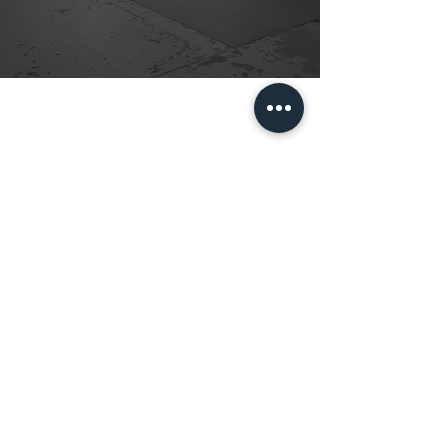
ĐĂNG KÝ NGAY ĐỂ KHÔNG BỎ LỠ NHỮNG ƯU
ĐÃI HẤP DẪN TỪ XENOSIC
* Xenosic sẽ cập nhật các chương trình
khuyến mãi mới thông qua email cho bạn.
ĐĂNG KÝ
MENU
Trang Chủ
Sản Phẩm
Giới Thiệu