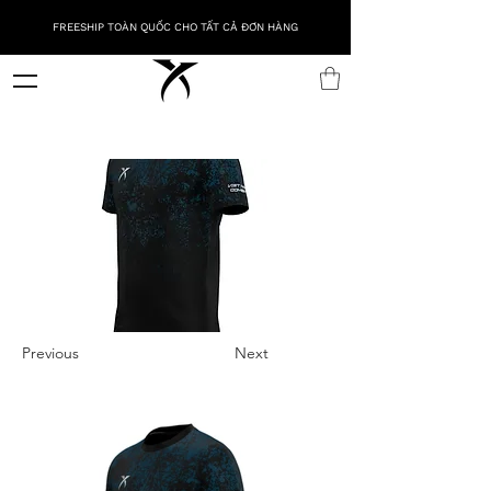
FREESHIP TOÀN QUỐC CHO TẤT CẢ ĐƠN HÀNG
Previous
Next