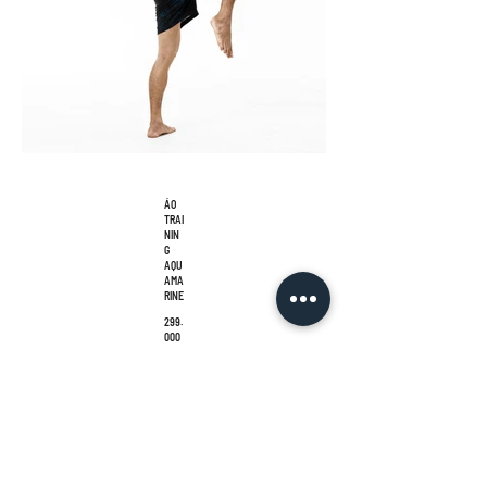
ÁO
TRAI
NIN
G
AQU
AMA
RINE
299.
000
₫
GALLERY