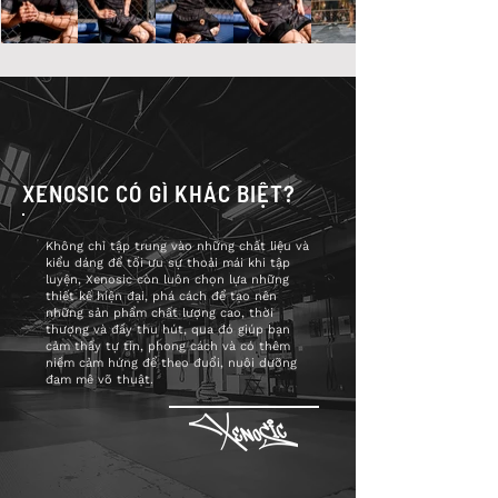
XENOSIC CÓ GÌ KHÁC BIỆT?
Không chỉ tập trung vào những chất liệu và
kiểu dáng để tối ưu sự thoải mái khi tập
luyện, Xenosic còn luôn chọn lựa những
thiết kế hiện đại, phá cách để tạo nên
những sản phẩm chất lượng cao, thời
thượng và đầy thu hút, qua đó giúp bạn
cảm thấy tự tin, phong cách và có thêm
niềm cảm hứng để theo đuổi, nuôi dưỡng
đam mê võ thuật.