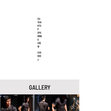
ÁO
TAN
KTO
P
SPA
RRIN
G
CRE
W
249.
000
₫
GALLERY