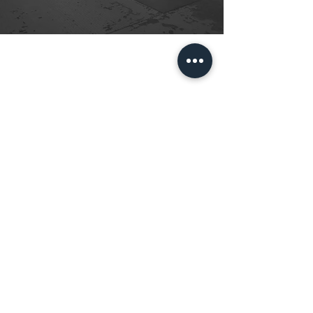
ĐĂNG KÝ NGAY ĐỂ KHÔNG BỎ LỠ NHỮNG ƯU
ĐÃI HẤP DẪN TỪ XENOSIC
* Xenosic sẽ cập nhật các chương trình
khuyến mãi mới thông qua email cho bạn.
ĐĂNG KÝ
MENU
Trang Chủ
Sản Phẩm
Giới Thiệu
Liên Hệ