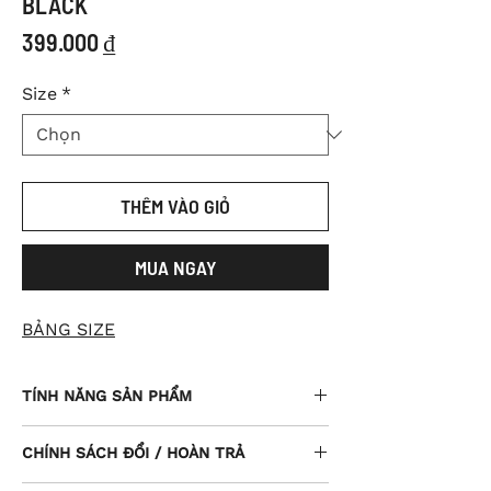
BLACK
Giá
399.000 ₫
Size
*
THÊM VÀO GIỎ
MUA NGAY
BẢNG SIZE
TÍNH NĂNG SẢN PHẨM
Rashguard được thiết kế với form Xeno-
CHÍNH SÁCH ĐỔI / HOÀN TRẢ
Fit ôm sát theo đường cong cơ thể kết
hợp với chất liệu vải Polyester co giãn 4