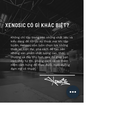
XENOSIC CÓ GÌ KHÁC BIỆT?
Không chỉ tập trung vào những chất liệu và
kiểu dáng để tối ưu sự thoải mái khi tập
luyện, Xenosic còn luôn chọn lựa những
thiết kế hiện đại, phá cách để tạo nên
những sản phẩm chất lượng cao, thời
thượng và đầy thu hút, qua đó giúp bạn
cảm thấy tự tin, phong cách và có thêm
niềm cảm hứng để theo đuổi, nuôi dưỡng
đam mê võ thuật.