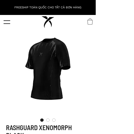
FREESHIP TOÀN QUỐC CHO TẤT CẢ ĐƠN HÀNG
RASHGUARD XENOMORPH