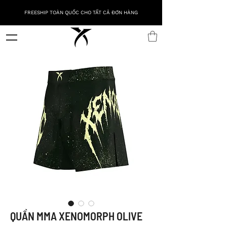
FREESHIP TOÀN QUỐC CHO TẤT CẢ ĐƠN HÀNG
QUẦN MMA XENOMORPH OLIVE