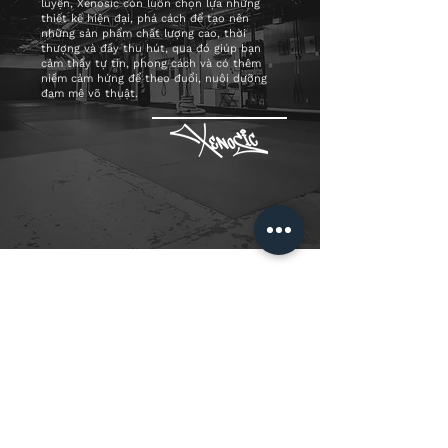
luyện, Xenosic còn luôn chọn lựa những
thiết kế hiện đại, phá cách để tạo nên
những sản phẩm chất lượng cao, thời
thượng và đầy thu hút, qua đó giúp bạn
cảm thấy tự tin, phong cách và có thêm
niềm cảm hứng để theo đuổi, nuôi dưỡng
đam mê võ thuật.
ĐĂNG KÝ NGAY ĐỂ KHÔNG BỎ LỠ NHỮNG ƯU
ĐÃI HẤP DẪN TỪ XENOSIC
* Xenosic sẽ cập nhật các chương trình
khuyến mãi mới thông qua email cho bạn.
ĐĂNG KÝ