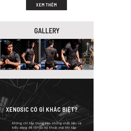
lực rất cao.
XEM THÊM
bạn thông cảm gửi phí ship 2 chiều khi
đổi size giúp Xenosic.
Chiếc quần này không chỉ phù hợp để
tập luyện và thi đấu MMA mà còn phù
hợp để tập luyện Jiu-jitsu, Kickboxing,
GALLERY
Muay Thái hay kể cả là Boxing.
XENOSIC CÓ GÌ KHÁC BIỆT?
Không chỉ tập trung vào những chất liệu và
kiểu dáng để tối ưu sự thoải mái khi tập