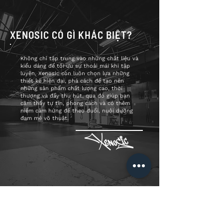
XENOSIC CÓ GÌ KHÁC BIỆT?
Không chỉ tập trung vào những chất liệu và
kiểu dáng để tối ưu sự thoải mái khi tập
luyện, Xenosic còn luôn chọn lựa những
thiết kế hiện đại, phá cách để tạo nên
những sản phẩm chất lượng cao, thời
thượng và đầy thu hút, qua đó giúp bạn
cảm thấy tự tin, phong cách và có thêm
niềm cảm hứng để theo đuổi, nuôi dưỡng
đam mê võ thuật.
ĐĂNG KÝ NGAY ĐỂ KHÔNG BỎ LỠ NHỮNG ƯU